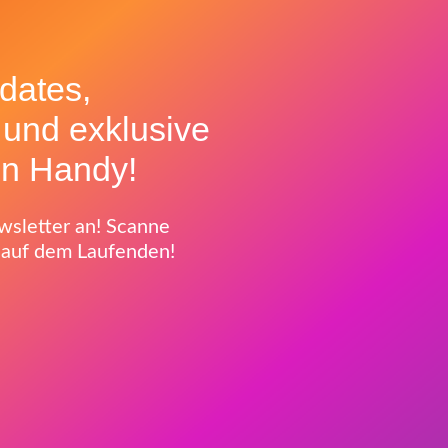
dates,
 und exklusive
ein Handy!
sletter an! Scanne
 auf dem Laufenden!