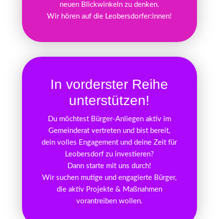
neuen Blickwinkeln zu denken.
Wir hören auf die Leobersdorfer:innen!
In vorderster Reihe
unterstützen!
Du möchtest Bürger-Anliegen aktiv im
Gemeinderat vertreten und bist bereit,
dein volles Engagement und deine Zeit für
Leobersdorf zu investieren?
Dann starte mit uns durch!
Wir suchen mutige und engagierte Bürger,
die aktiv Projekte & Maßnahmen
vorantreiben wollen.