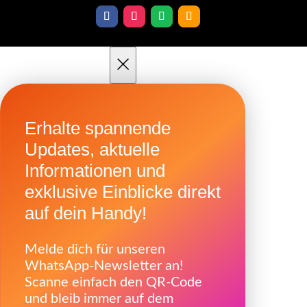
×
Erhalte spannende
Updates, aktuelle
Informationen und
exklusive Einblicke direkt
auf dein Handy!
Melde dich für unseren
WhatsApp-Newsletter an!
Scanne einfach den QR-Code
und bleib immer auf dem