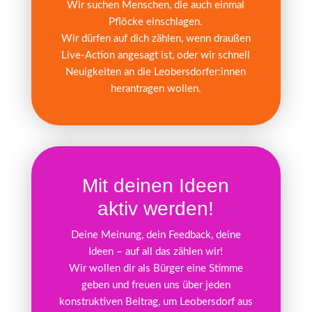
Wir suchen Menschen, die auch einmal
Pflöcke einschlagen.
Wir dürfen auf dich zählen, wenn draußen
Live-Action angesagt ist, oder wir schnell
Neuigkeiten an die Leobersdorfer:innen
herantragen wollen.
Mit deinen Ideen
aktiv werden!
Deine Meinung, dein Feedback, deine
Ideen – auf all das zählen wir!
Wir wollen dir als Bürger eine Stimme
geben und freuen uns über jeden
konstruktiven Beitrag, um Leobersdorf aus