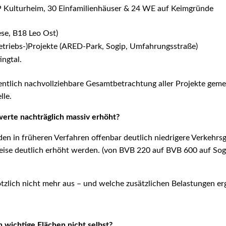
 Kulturheim, 30 Einfamilienhäuser & 24 WE auf Keimgründe
se, B18 Leo Ost)
triebs-)Projekte (ARED-Park, Sogip, Umfahrungsstraße)
ingtal.
entlich nachvollziehbare Gesamtbetrachtung aller Projekte geme
lle.
rte nachträglich massiv erhöht?
en in früheren Verfahren offenbar deutlich niedrigere Verkehrsg
eise deutlich erhöht werden. (von BVB 220 auf BVB 600 auf So
zlich nicht mehr aus – und welche zusätzlichen Belastungen erg
wichtige Flächen nicht selbst?