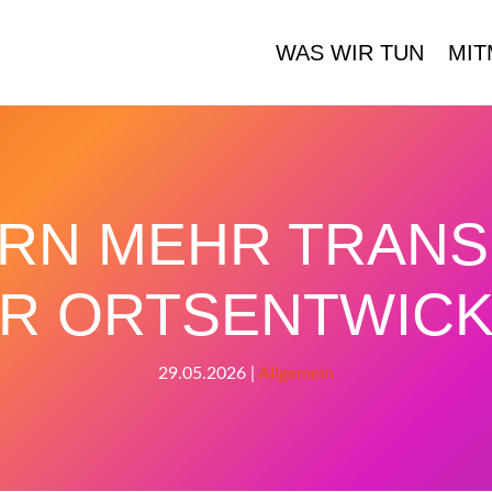
WAS WIR TUN
MIT
RN MEHR TRANS
R ORTSENTWIC
29.05.2026
|
Allgemein