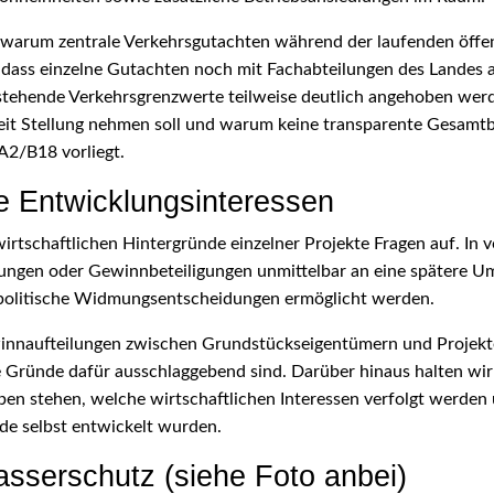
e, warum zentrale Verkehrsgutachten während der laufenden öffen
 dass einzelne Gutachten noch mit Fachabteilungen des Landes
estehende Verkehrsgrenzwerte teilweise deutlich angehoben werd
rzeit Stellung nehmen soll und warum keine transparente Gesamt
A2/B18 vorliegt.
 Entwicklungsinteressen
rtschaftlichen Hintergründe einzelner Projekte Fragen auf. In v
lungen oder Gewinnbeteiligungen unmittelbar an eine spätere 
 politische Widmungsentscheidungen ermöglicht werden.
ewinnaufteilungen zwischen Grundstückseigentümern und Projekte
ründe dafür ausschlaggebend sind. Darüber hinaus halten wir 
aben stehen, welche wirtschaftlichen Interessen verfolgt werde
de selbst entwickelt wurden.
serschutz (siehe Foto anbei)