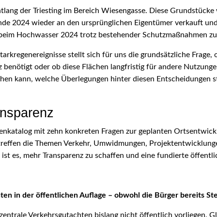
ntlang der Triesting im Bereich Wiesengasse. Diese Grundstücke
 2024 wieder an den ursprünglichen Eigentümer verkauft und 
h beim Hochwasser 2024 trotz bestehender Schutzmaßnahmen zu
kregenereignisse stellt sich für uns die grundsätzliche Frage, 
benötigt oder ob diese Flächen langfristig für andere Nutzunge
ehen kann, welche Überlegungen hinter diesen Entscheidungen st
ansparenz
genkatalog mit zehn konkreten Fragen zur geplanten Ortsentwick
betreffen die Themen Verkehr, Umwidmungen, Projektentwicklun
 ist es, mehr Transparenz zu schaffen und eine fundierte öffent
en in der öffentlichen Auflage – obwohl die Bürger bereits St
 zentrale Verkehrsgutachten bislang nicht öffentlich vorliegen. G